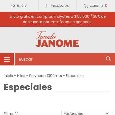
0
INICIO
PRODUCTOS
CARRITO
Envío gratis en compras mayores a $150.000 / 25% de
descuento por transferencia bancaria.
Inicio
-
Hilos
-
Polyneon 1000mts
-
Especiales
Especiales
Filtrar