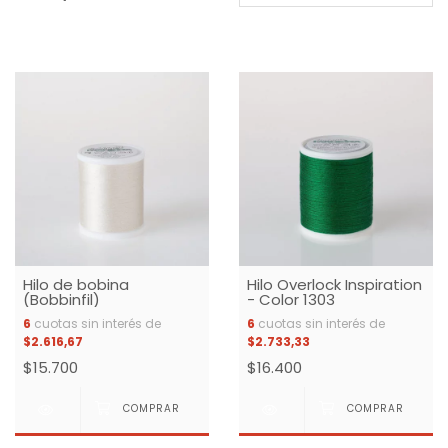
Hilo de bobina
Hilo Overlock Inspiration
(Bobbinfil)
- Color 1303
6
cuotas sin interés de
6
cuotas sin interés de
$2.616,67
$2.733,33
$15.700
$16.400